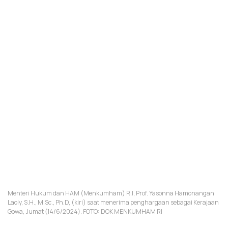
Menteri Hukum dan HAM (Menkumham) R.I, Prof. Yasonna Hamonangan
Laoly, S.H., M.Sc., Ph.D, (kiri) saat menerima penghargaan sebagai Kerajaan
Gowa, Jumat (14/6/2024). FOTO: DOK MENKUMHAM RI