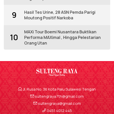
Hasil Tes Urine, 28 ASN Pemda Parigi
9
Moutong Positif Narkoba
MAXi Tour Boemi Nusantara Buktikan
10
Performa MAXimal , Hingga Pelestarian
Orang Utan
Jl. Rusa No. 36 Kota Palu Sulawesi Tengah
sultengraya7th@gmail.com
sultengraya@gmail.com
0451 4012 445