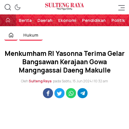
Perekat Rakyat Sulteng
Sulteng Raya
Berita
Daerah
Ekonomi
Pendidikan
Politik
Hukum
Menkumham RI Yasonna Terima Gelar
Bangsawan Kerajaan Gowa
Mangngassai Daeng Makulle
Oleh
Sulteng Raya
pada Sabtu, 15 Jun 2024 | 10:32 am