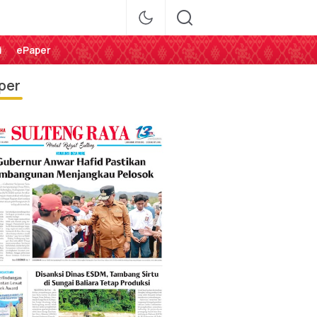
i
ePaper
per