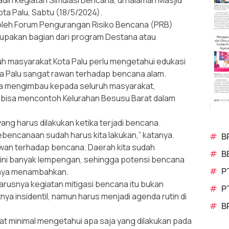
diri kegiatan Simulasi Bencana, di halaman Masjid
ota Palu, Sabtu (18/5/2024).
 oleh Forum Pengurangan Risiko Bencana (PRB)
rupakan bagian dari program Destana atau
h masyarakat Kota Palu perlu mengetahui edukasi
ta Palu sangat rawan terhadap bencana alam.
a mengimbau kepada seluruh masyarakat,
 bisa mencontoh Kelurahan Besusu Barat dalam
ang harus dilakukan ketika terjadi bencana.
ebencanaan sudah harus kita lakukan,” katanya.
#
B
rawan terhadap bencana. Daerah kita sudah
#
B
h ini banyak lempengan, sehingga potensi bencana
#
P
jarnya menambahkan.
harusnya kegiatan mitigasi bencana itu bukan
#
P
ya insidentil, namun harus menjadi agenda rutin di
#
B
at minimal mengetahui apa saja yang dilakukan pada