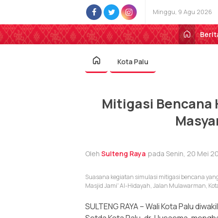
Minggu, 9 Agu 2026
Berit
Kota Palu
Mitigasi Bencana 
Masyar
Oleh
Sulteng Raya
pada Senin, 20 Mei 20
Suasana kegiatan simulasi mitigasi bencana ya
Masjid Jami' Al-Hidayah, Jalan Mulawarman, Kot
SULTENG RAYA – Wali Kota Palu diwak