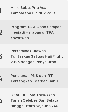
Miliki Sabu, Pria Asal
1
Tambarana Diciduk Polisi
Program TJSL Ubah Sampah
2
menjadi Harapan di TPA
Kawatuna
Pertamina Sulawesi,
3
Tuntaskan Satgas Hajj Flight
2026 dengan Penyaluran
Avtur Andal
Pensiunan PNS dan IRT
4
Tertangkap Edarkan Sabu
GEAR ULTIMA Taklukkan
5
Tanah Celebes Dari Selatan
Hingga Utara Sejauh 2740
KM