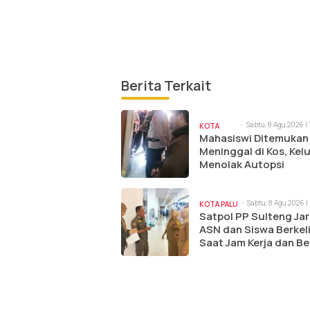
Berita Terkait
Sabtu, 8 Agu 2026 |
KOTA
am
Mahasiswi Ditemukan
PALU
Meninggal di Kos, Kel
Menolak Autopsi
Sabtu, 8 Agu 2026 |
KOTA PALU
Satpol PP Sulteng Jar
ASN dan Siswa Berkel
Saat Jam Kerja dan Be