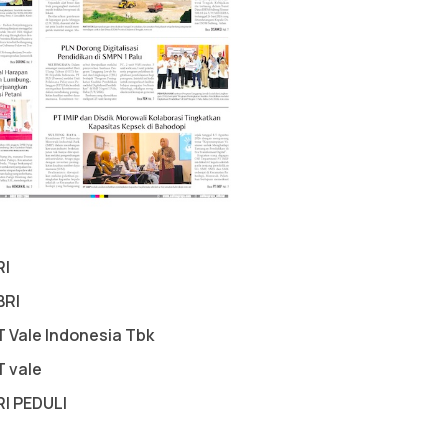
RI
BRI
T Vale Indonesia Tbk
T vale
RI PEDULI