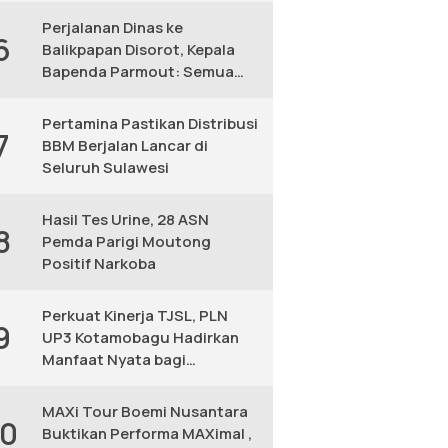
Perjalanan Dinas ke
6
Balikpapan Disorot, Kepala
Bapenda Parmout: Semua
yang Ikut Adalah Pegawai
Pertamina Pastikan Distribusi
7
BBM Berjalan Lancar di
Seluruh Sulawesi
Hasil Tes Urine, 28 ASN
8
Pemda Parigi Moutong
Positif Narkoba
Perkuat Kinerja TJSL, PLN
9
UP3 Kotamobagu Hadirkan
Manfaat Nyata bagi
Masyarakat
MAXi Tour Boemi Nusantara
10
Buktikan Performa MAXimal ,