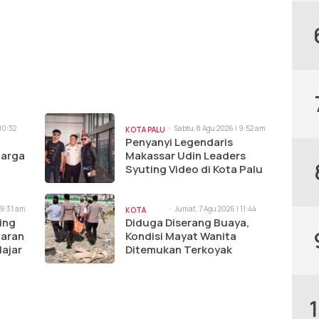
 10:32
Sabtu, 8 Agu 2026 | 9:52 am
KOTA PALU
Penyanyi Legendaris
uarga
Makassar Udin Leaders
Syuting Video di Kota Palu
 9:31 am
Jumat, 7 Agu 2026 | 11:44
KOTA
am
ing
Diduga Diserang Buaya,
PALU
iaran
Kondisi Mayat Wanita
lajar
Ditemukan Terkoyak