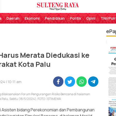
Perekat Rakyat Sulteng
Sulteng Raya
a
Daerah
Ekonomi
Pendidikan
Politik
Opini
TNI/Polr
ePa
Harus Merata Diedukasi ke
akat Kota Palu
24 | 10:11 am
ng dilaksanakan Forum Pengurangan Risiko Bencana di halaman
a Palu, Sabtu (18/5/2024). FOTO: ISTIMEWA
ili Asisten bidang Perekonomian dan Pembangunan