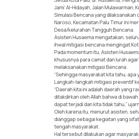
Setda Kota Palu, dr. Husaema, mengha
Jami’ Al-Hidayah, Jalan Mulawarman, K
Simulasi Bencana yang dilaksanakan
Naroso, Kecamatan Palu Timur ini me
Desa/kelurahan Tangguh Bencana.
Asisten Husaema mengatakan, seluru
ihwal mitigasi bencana mengingat Ko
Pada momentum itu, Asisten Husaem
khususnya para camat dan lurah agar
melaksanakan mitigasi Bencana.
“Sehingga masyarakat kita tahu, apa y
Langkah-langkah mitigasi preventif k
“Daerah kita ini adalah daerah yang 
ditakdirkan oleh Allah bahwa di bawa
dapat terjadi dan kita tidak tahu,” u
Oleh karena itu, menurut asisten, se
dianggap sebagai kegiatan yang sifatn
tengah masyarakat.
Hal tersebut dilakukan agar masyarak