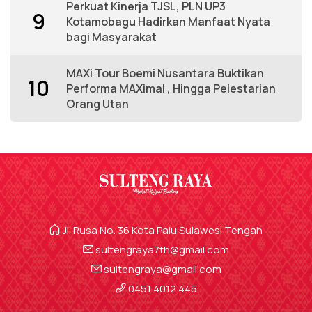
Perkuat Kinerja TJSL, PLN UP3
9
Kotamobagu Hadirkan Manfaat Nyata
bagi Masyarakat
MAXi Tour Boemi Nusantara Buktikan
10
Performa MAXimal , Hingga Pelestarian
Orang Utan
Jl. Rusa No. 36 Kota Palu Sulawesi Tengah
sultengraya7th@gmail.com
sultengraya@gmail.com
0451 4012 445