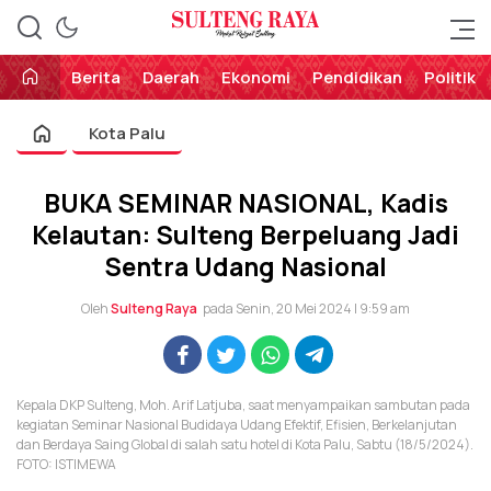
Perekat Rakyat Sulteng
Sulteng Raya
Berita
Daerah
Ekonomi
Pendidikan
Politik
Kota Palu
BUKA SEMINAR NASIONAL, Kadis
Kelautan: Sulteng Berpeluang Jadi
Sentra Udang Nasional
Oleh
Sulteng Raya
pada Senin, 20 Mei 2024 | 9:59 am
Kepala DKP Sulteng, Moh. Arif Latjuba, saat menyampaikan sambutan pada
kegiatan Seminar Nasional Budidaya Udang Efektif, Efisien, Berkelanjutan
dan Berdaya Saing Global di salah satu hotel di Kota Palu, Sabtu (18/5/2024).
FOTO: ISTIMEWA