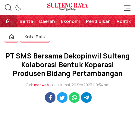
Perekat Rakyat Sulteng
Sulteng Raya
Berita
Daerah
Ekonomi
Pendidikan
Politik
Kota Palu
PT SMS Bersama Dekopinwil Sulteng
Kolaborasi Bentuk Koperasi
Produsen Bidang Pertambangan
Oleh
masweb
pada Jumat, 29 Sep 2023 | 10:34 am