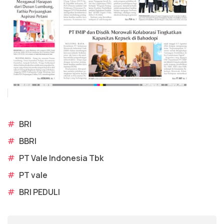
#
BRI
#
BBRI
#
PT Vale Indonesia Tbk
#
PT vale
#
BRI PEDULI