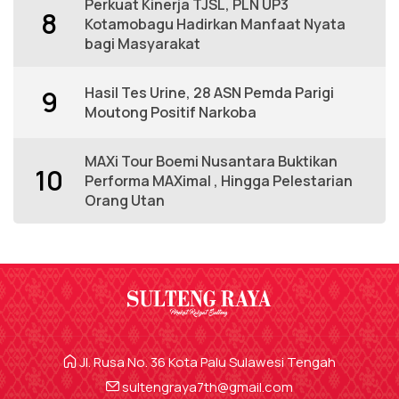
Perkuat Kinerja TJSL, PLN UP3
8
Kotamobagu Hadirkan Manfaat Nyata
bagi Masyarakat
Hasil Tes Urine, 28 ASN Pemda Parigi
9
Moutong Positif Narkoba
MAXi Tour Boemi Nusantara Buktikan
10
Performa MAXimal , Hingga Pelestarian
Orang Utan
Jl. Rusa No. 36 Kota Palu Sulawesi Tengah
sultengraya7th@gmail.com