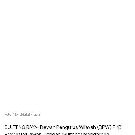
Foto: Moh.Habil Masri
SULTENG RAYA- Dewan Pengurus Wilayah (DPW) PKB
Provinsi Sulawesi Tengah (Sulteng) mendorong