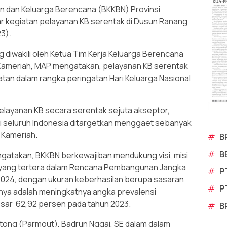
 dan Keluarga Berencana (BKKBN) Provinsi
r kegiatan pelayanan KB serentak di Dusun Ranang
3).
 diwakili oleh Ketua Tim Kerja Keluarga Berencana
 Kameriah, MAP mengatakan, pelayanan KB serentak
tan dalam rangka peringatan Hari Keluarga Nasional
pelayanan KB secara serentak sejuta akseptor,
di seluruh Indonesia ditargetkan menggaet sebanyak
i Kameriah.
#
B
#
B
ngatakan, BKKBN berkewajiban mendukung visi, misi
 yang tertera dalam Rencana Pembangunan Jangka
#
P
024, dengan ukuran keberhasilan berupa sasaran
#
P
anya adalah meningkatnya angka prevalensi
sar 62,92 persen pada tahun 2023.
#
B
utong (Parmout), Badrun Nggai, SE dalam dalam