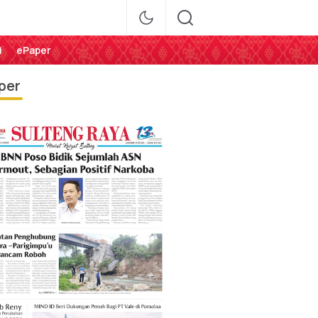
i
ePaper
per