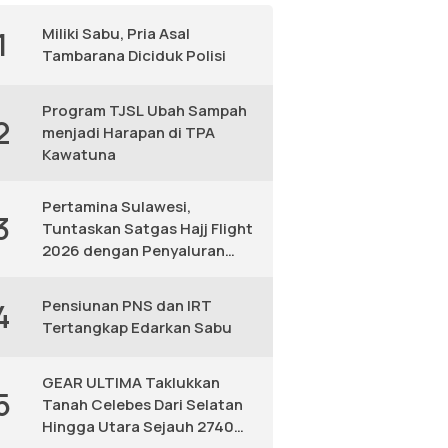
Miliki Sabu, Pria Asal
1
Tambarana Diciduk Polisi
Program TJSL Ubah Sampah
2
menjadi Harapan di TPA
Kawatuna
Pertamina Sulawesi,
3
Tuntaskan Satgas Hajj Flight
2026 dengan Penyaluran
Avtur Andal
Pensiunan PNS dan IRT
4
Tertangkap Edarkan Sabu
GEAR ULTIMA Taklukkan
5
Tanah Celebes Dari Selatan
Hingga Utara Sejauh 2740