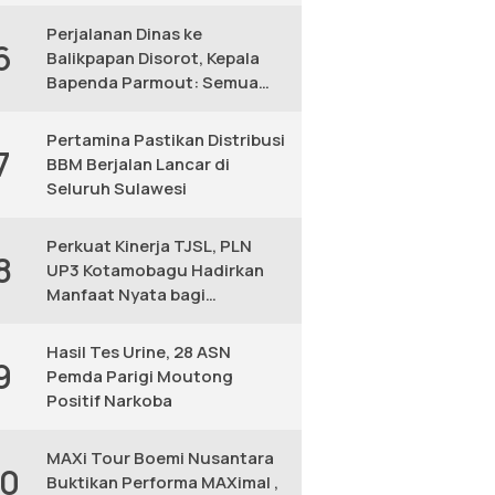
KM
Perjalanan Dinas ke
6
Balikpapan Disorot, Kepala
Bapenda Parmout: Semua
yang Ikut Adalah Pegawai
Pertamina Pastikan Distribusi
7
BBM Berjalan Lancar di
Seluruh Sulawesi
Perkuat Kinerja TJSL, PLN
8
UP3 Kotamobagu Hadirkan
Manfaat Nyata bagi
Masyarakat
Hasil Tes Urine, 28 ASN
9
Pemda Parigi Moutong
Positif Narkoba
MAXi Tour Boemi Nusantara
10
Buktikan Performa MAXimal ,