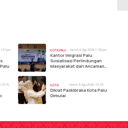
 1:57 pm
Kamis, 6 Agu 2026 | 1:52 pm
KOTA PALU
Kantor Imigrasi Palu
rs
Sosialisasi Perlindungan
 Palu
Masyarakat dari Ancaman
TPPO dan TPPM di Sigi
| 10:15
Kamis, 6 Agu 2026 | 10:03
KOTA
am
Diklat Paskibraka Kota Palu
PALU
o
Dimulai