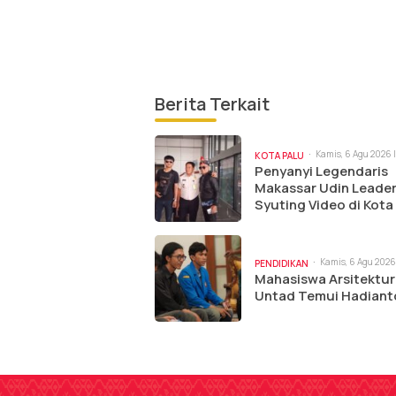
Berita Terkait
Kamis, 6 Agu 2026 |
KOTA PALU
Penyanyi Legendaris
Makassar Udin Leade
Syuting Video di Kota
Kamis, 6 Agu 2026 
PENDIDIKAN
am
Mahasiswa Arsitektur
Untad Temui Hadiant