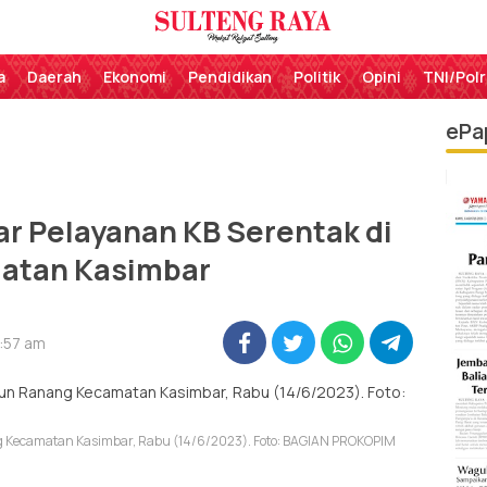
Perekat Rakyat Sulteng
Sulteng Raya
a
Daerah
Ekonomi
Pendidikan
Politik
Opini
TNI/Polr
ePa
r Pelayanan KB Serentak di
atan Kasimbar
9:57 am
g Kecamatan Kasimbar, Rabu (14/6/2023). Foto: BAGIAN PROKOPIM