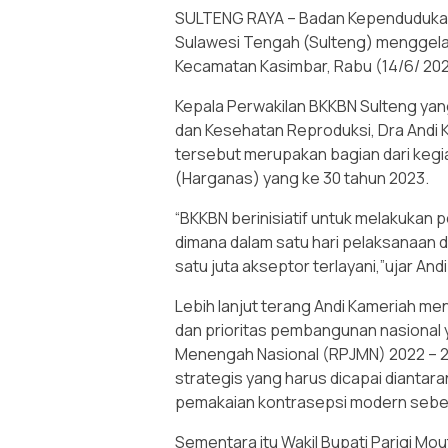
SULTENG RAYA – Badan Kependudukan
Sulawesi Tengah (Sulteng) menggela
Kecamatan Kasimbar, Rabu (14/6/ 202
Kepala Perwakilan BKKBN Sulteng yang
dan Kesehatan Reproduksi, Dra Andi
tersebut merupakan bagian dari kegia
(Harganas) yang ke 30 tahun 2023.
“BKKBN berinisiatif untuk melakukan 
dimana dalam satu hari pelaksanaan 
satu juta akseptor terlayani,”ujar And
Lebih lanjut terang Andi Kameriah me
dan prioritas pembangunan nasional
Menengah Nasional (RPJMN) 2022 – 2
strategis yang harus dicapai diantar
pemakaian kontrasepsi modern sebe
Sementara itu Wakil Bupati Parigi Mo