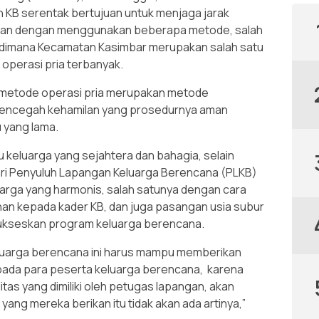
KB serentak bertujuan untuk menjaga jarak
iran dengan menggunakan beberapa metode, salah
 dimana Kecamatan Kasimbar merupakan salah satu
perasi pria terbanyak.
 metode operasi pria merupakan metode
k mencegah kehamilan yang prosedurnya aman
 yang lama.
 keluarga yang sejahtera dan bahagia, selain
dari Penyuluh Lapangan Keluarga Berencana (PLKB)
luarga yang harmonis, salah satunya dengan cara
n kepada kader KB, dan juga pasangan usia subur
yukseskan program keluarga berencana.
eluarga berencana ini harus mampu memberikan
ada para peserta keluarga berencana, karena
as yang dimiliki oleh petugas lapangan, akan
ng mereka berikan itu tidak akan ada artinya,”