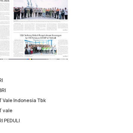
RI
BRI
T Vale Indonesia Tbk
T vale
RI PEDULI