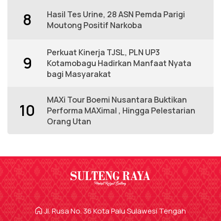
Hasil Tes Urine, 28 ASN Pemda Parigi
8
Moutong Positif Narkoba
Perkuat Kinerja TJSL, PLN UP3
9
Kotamobagu Hadirkan Manfaat Nyata
bagi Masyarakat
MAXi Tour Boemi Nusantara Buktikan
10
Performa MAXimal , Hingga Pelestarian
Orang Utan
Jl. Rusa No. 36 Kota Palu Sulawesi Tengah