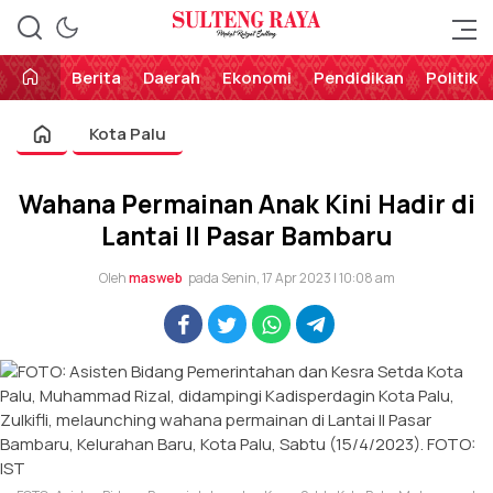
Perekat Rakyat Sulteng
Sulteng Raya
Berita
Daerah
Ekonomi
Pendidikan
Politik
Kota Palu
Wahana Permainan Anak Kini Hadir di
Lantai II Pasar Bambaru
Oleh
masweb
pada Senin, 17 Apr 2023 | 10:08 am