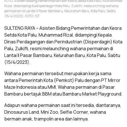
FOTO: Asisten Bidang Pemerintahan dan Kesra Setda Kota Palu, Muhammad
Rizal, didampingi Kadisperdagin Kota Palu, Zulkifli, melaunching wahana
permainan di Lantai II Pasar Bambaru, Kelurahan Baru, Kota Palu, Sabtu
(15/4/2023). FOTO: IST
SULTENG RAYA – Asisten Bidang Pemerintahan dan Kesra
Setda Kota Palu, Muhammad Rizal, didampingi Kepala
Dinas Perdagangan dan Perindustrian (Disperdagin) Kota
Palu, Zulkifli, resmi melaunching wahana permainan di
Lantai II Pasar Bambaru, Kelurahan Baru, Kota Palu, Sabtu
(15/4/2023).
Wahana permainan tersebut merupakan kerja sama
antara Pemerintah Kota (Pemkot) Palu dengan PT Mirror
Maze Indonesia atau MMI. Wahana permainan di Pasar
Bambaru bertajuk BBM atau Bambaru Market Playground.
Adapun wahana permainan saat ini tersedia, diantaranya,
Dinosaurus Land, Mini Zoo, Selfie Corner, wahana
bermain anak, trampolin area dan lainnya.