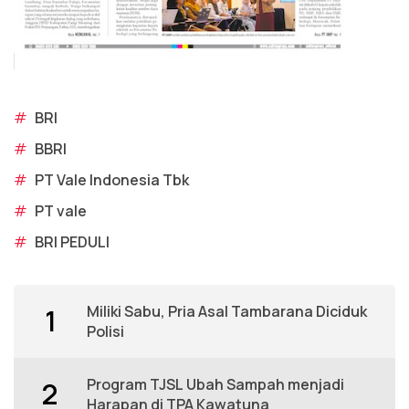
#
BRI
#
BBRI
#
PT Vale Indonesia Tbk
#
PT vale
#
BRI PEDULI
Miliki Sabu, Pria Asal Tambarana Diciduk
1
Polisi
Program TJSL Ubah Sampah menjadi
2
Harapan di TPA Kawatuna