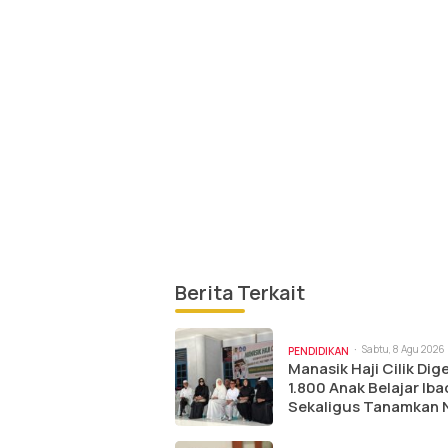
Berita Terkait
Sabtu, 8 Agu 2026 |
PENDIDIKAN
am
Manasik Haji Cilik Dige
1.800 Anak Belajar Ib
Sekaligus Tanamkan N
Karakter