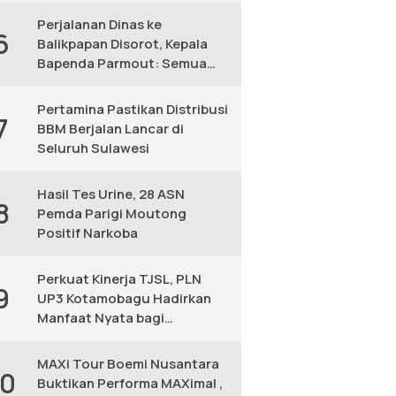
Perjalanan Dinas ke
6
Balikpapan Disorot, Kepala
Bapenda Parmout: Semua
yang Ikut Adalah Pegawai
Pertamina Pastikan Distribusi
7
BBM Berjalan Lancar di
Seluruh Sulawesi
Hasil Tes Urine, 28 ASN
8
Pemda Parigi Moutong
Positif Narkoba
Perkuat Kinerja TJSL, PLN
9
UP3 Kotamobagu Hadirkan
Manfaat Nyata bagi
Masyarakat
MAXi Tour Boemi Nusantara
10
Buktikan Performa MAXimal ,