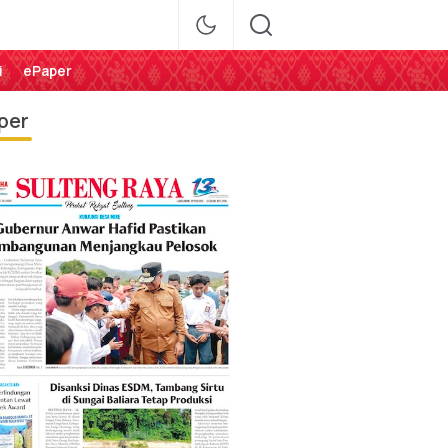
i
ePaper
per