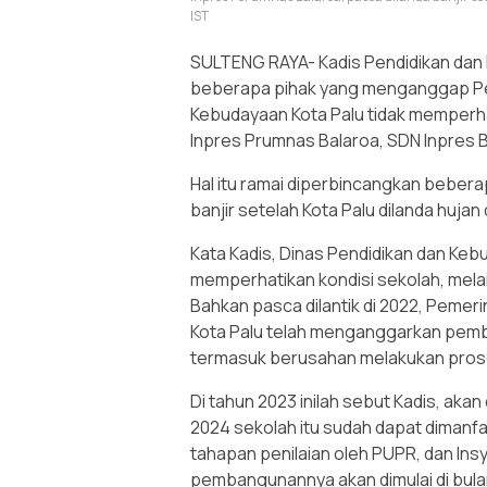
IST
SULTENG RAYA- Kadis Pendidikan dan
beberapa pihak yang menganggap Pem
Kebudayaan Kota Palu tidak memperha
Inpres Prumnas Balaroa, SDN Inpres B
Hal itu ramai diperbincangkan beber
banjir setelah Kota Palu dilanda huja
Kata Kadis, Dinas Pendidikan dan Keb
memperhatikan kondisi sekolah, mela
Bahkan pasca dilantik di 2022, Pemer
Kota Palu telah menganggarkan pemb
termasuk berusahan melakukan proses 
Di tahun 2023 inilah sebut Kadis, ak
2024 sekolah itu sudah dapat dimanfa
tahapan penilaian oleh PUPR, dan Insy
pembangunannya akan dimulai di bulan 