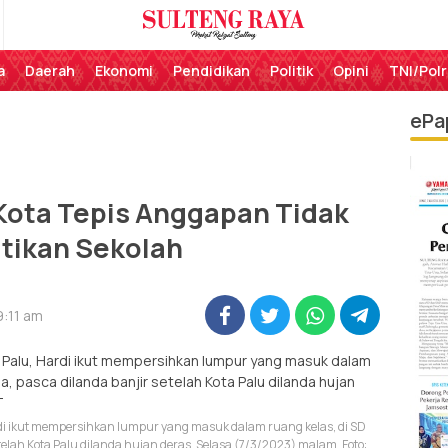
Perekat Rakyat Sulteng
Sulteng Raya
a
Daerah
Ekonomi
Pendidikan
Politik
Opini
TNI/Polr
ePa
Kota Tepis Anggapan Tidak
tikan Sekolah
9:11 am
di ikut mempersihkan lumpur yang masuk dalam ruang kelas, di SD
elah Kota Palu dilanda hujan deras, Selasa (7/3/2023) malam. Foto: