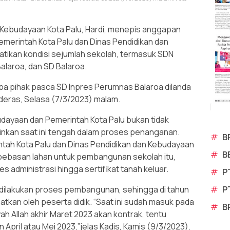
 Kebudayaan Kota Palu, Hardi, menepis anggapan
erintah Kota Palu dan Dinas Pendidikan dan
tikan kondisi sejumlah sekolah, termasuk SDN
alaroa, dan SD Balaroa.
apa pihak pasca SD Inpres Perumnas Balaroa dilanda
n deras, Selasa (7/3/2023) malam.
udayaan dan Pemerintah Kota Palu bukan tidak
inkan saat ini tengah dalam proses penanganan.
#
B
intah Kota Palu dan Dinas Pendidikan dan Kebudayaan
#
B
ebasan lahan untuk pembangunan sekolah itu,
administrasi hingga sertifikat tanah keluar.
#
P
#
P
an dilakukan proses pembangunan, sehingga di tahun
atkan oleh peserta didik. “Saat ini sudah masuk pada
#
B
ah Allah akhir Maret 2023 akan kontrak, tentu
April atau Mei 2023,”jelas Kadis, Kamis (9/3/2023).