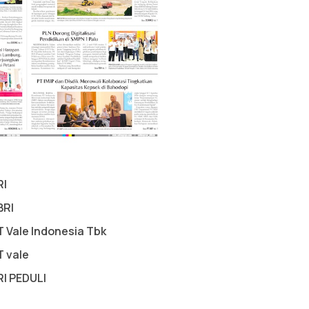
RI
BRI
T Vale Indonesia Tbk
T vale
RI PEDULI