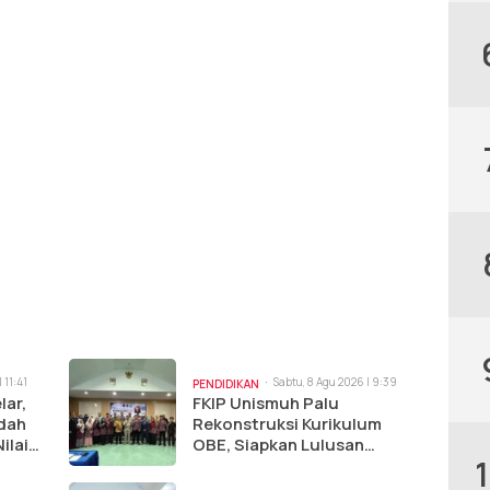
 11:41
Sabtu, 8 Agu 2026 | 9:39
PENDIDIKAN
am
lar,
FKIP Unismuh Palu
adah
Rekonstruksi Kurikulum
ilai
OBE, Siapkan Lulusan
Hadapi Dunia Kerja