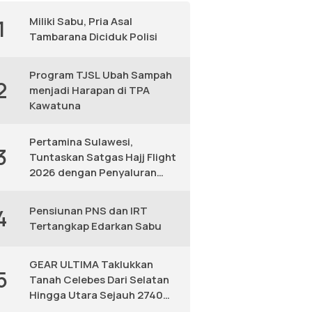
Miliki Sabu, Pria Asal
1
Tambarana Diciduk Polisi
Program TJSL Ubah Sampah
2
menjadi Harapan di TPA
Kawatuna
Pertamina Sulawesi,
3
Tuntaskan Satgas Hajj Flight
2026 dengan Penyaluran
Avtur Andal
Pensiunan PNS dan IRT
4
Tertangkap Edarkan Sabu
GEAR ULTIMA Taklukkan
5
Tanah Celebes Dari Selatan
Hingga Utara Sejauh 2740
KM