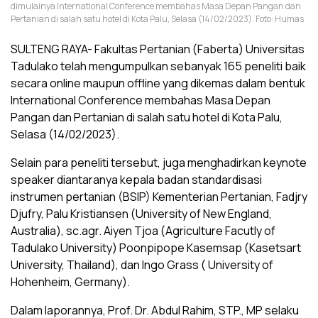
dimulainya International Conference membahas Masa Depan Pangan dan
Pertanian di salah satu hotel di Kota Palu, Selasa (14/02/2023). Foto: Humas
SULTENG RAYA- Fakultas Pertanian (Faberta) Universitas
Tadulako telah mengumpulkan sebanyak 165 peneliti baik
secara online maupun offline yang dikemas dalam bentuk
International Conference membahas Masa Depan
Pangan dan Pertanian di salah satu hotel di Kota Palu,
Selasa (14/02/2023).
Selain para peneliti tersebut, juga menghadirkan keynote
speaker diantaranya kepala badan standardisasi
instrumen pertanian (BSIP) Kementerian Pertanian, Fadjry
Djufry, Palu Kristiansen (University of New England,
Australia), sc.agr. Aiyen Tjoa (Agriculture Facutly of
Tadulako University) Poonpipope Kasemsap (Kasetsart
University, Thailand), dan Ingo Grass ( University of
Hohenheim, Germany).
Dalam laporannya, Prof. Dr. Abdul Rahim, STP., MP selaku