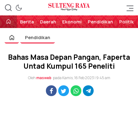
Perekat Rakyat Sulteng
Sulteng Raya
Berita
Daerah
Ekonomi
Pendidikan
Politik
Pendidikan
Bahas Masa Depan Pangan, Faperta
Untad Kumpul 165 Peneliti
Oleh
masweb
pada Kamis, 16 Feb 2023 | 9:45 am