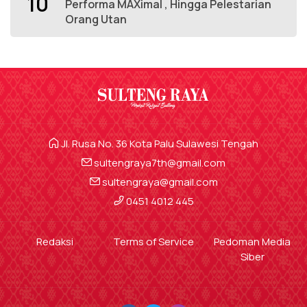
10
Performa MAXimal , Hingga Pelestarian
Orang Utan
Jl. Rusa No. 36 Kota Palu Sulawesi Tengah
sultengraya7th@gmail.com
sultengraya@gmail.com
0451 4012 445
Redaksi
Terms of Service
Pedoman Media
Siber