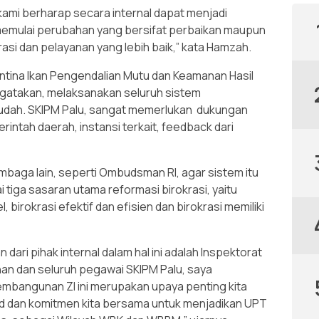
 kami berharap secara internal dapat menjadi
emulai perubahan yang bersifat perbaikan maupun
si dan pelayanan yang lebih baik,” kata Hamzah.
ntina Ikan Pengendalian Mutu dan Keamanan Hasil
ngatakan, melaksanakan seluruh sistem
udah. SKIPM Palu, sangat memerlukan dukungan
intah daerah, instansi terkait, feedback dari
embaga lain, seperti Ombudsman RI, agar sistem itu
 tiga sasaran utama reformasi birokrasi, yaitu
, birokrasi efektif dan efisien dan birokrasi memiliki
 dari pihak internal dalam hal ini adalah Inspektorat
nan dan seluruh pegawai SKIPM Palu, saya
angunan ZI ini merupakan upaya penting kita
 dan komitmen kita bersama untuk menjadikan UPT