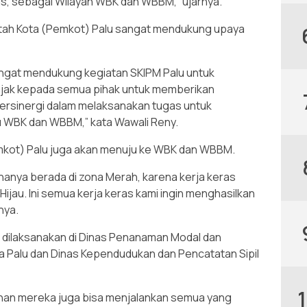
as, sebagai Wilayah WBK dan WBBM,” ujarnya.
tah Kota (Pemkot) Palu sangat mendukung upaya
angat mendukung kegiatan SKIPM Palu untuk
jak kepada semua pihak untuk memberikan
ersinergi dalam melaksanakan tugas untuk
WBK dan WBBM,” kata Wawali Reny.
mkot) Palu juga akan menuju ke WBK dan WBBM.
onanya berada di zona Merah, karena kerja keras
ijau. Ini semua kerja keras kami ingin menghasilkan
nya.
M dilaksanakan di Dinas Penanaman Modal dan
 Palu dan Dinas Kependudukan dan Pencatatan Sipil
han mereka juga bisa menjalankan semua yang