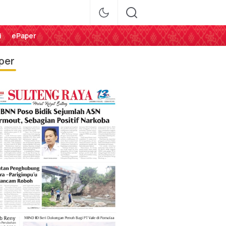
i
ePaper
per