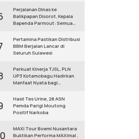
KM
Perjalanan Dinas ke
6
Balikpapan Disorot, Kepala
Bapenda Parmout: Semua
yang Ikut Adalah Pegawai
Pertamina Pastikan Distribusi
7
BBM Berjalan Lancar di
Seluruh Sulawesi
Perkuat Kinerja TJSL, PLN
8
UP3 Kotamobagu Hadirkan
Manfaat Nyata bagi
Masyarakat
Hasil Tes Urine, 28 ASN
9
Pemda Parigi Moutong
Positif Narkoba
MAXi Tour Boemi Nusantara
10
Buktikan Performa MAXimal ,