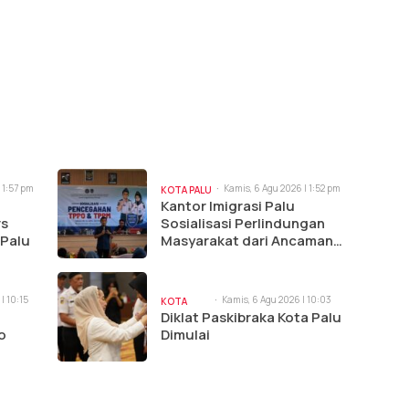
 1:57 pm
Kamis, 6 Agu 2026 | 1:52 pm
KOTA PALU
Kantor Imigrasi Palu
rs
Sosialisasi Perlindungan
 Palu
Masyarakat dari Ancaman
TPPO dan TPPM di Sigi
| 10:15
Kamis, 6 Agu 2026 | 10:03
KOTA
am
Diklat Paskibraka Kota Palu
PALU
o
Dimulai