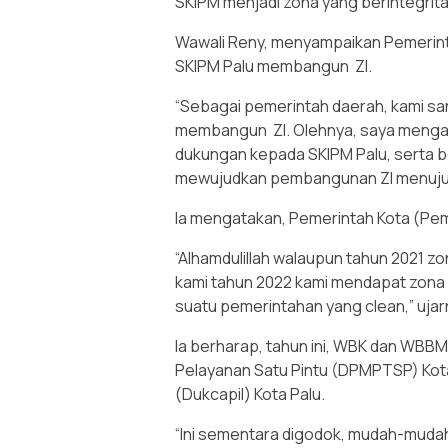
SKIPM menjadi zona yang berintegrit
Wawali Reny, menyampaikan Pemerin
SKIPM Palu membangun ZI.
“Sebagai pemerintah daerah, kami s
membangun ZI. Olehnya, saya menga
dukungan kepada SKIPM Palu, serta b
mewujudkan pembangunan ZI menuju 
Ia mengatakan, Pemerintah Kota (Pe
“Alhamdulillah walaupun tahun 2021 z
kami tahun 2022 kami mendapat zona H
suatu pemerintahan yang clean,” ujar
Ia berharap, tahun ini, WBK dan WBB
Pelayanan Satu Pintu (DPMPTSP) Kota
(Dukcapil) Kota Palu.
“Ini sementara digodok, mudah-muda