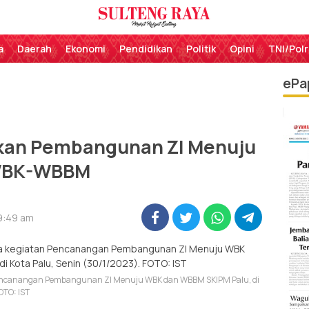
Perekat Rakyat Sulteng
Sulteng Raya
a
Daerah
Ekonomi
Pendidikan
Politik
Opini
TNI/Polr
ePa
kan Pembangunan ZI Menuju
BK-WBBM
 9:49 am
 Pencanangan Pembangunan ZI Menuju WBK dan WBBM SKIPM Palu, di
FOTO: IST