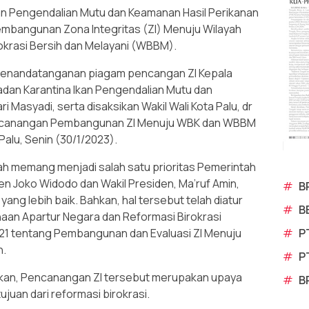
an Pengendalian Mutu dan Keamanan Hasil Perikanan
mbangunan Zona Integritas (ZI) Menuju Wilayah
okrasi Bersih dan Melayani (WBBM).
penandatanganan piagam pencangan ZI Kepala
adan Karantina Ikan Pengendalian Mutu dan
 Masyadi, serta disaksikan Wakil Wali Kota Palu, dr
encanangan Pembangunan ZI Menuju WBK dan WBBM
 Palu, Senin (30/1/2023).
ah memang menjadi salah satu prioritas Pemerintah
n Joko Widodo dan Wakil Presiden, Ma’ruf Amin,
#
B
ang lebih baik. Bahkan, hal tersebut telah diatur
#
B
aan Apartur Negara dan Reformasi Birokrasi
#
P
1 tentang Pembangunan dan Evaluasi ZI Menuju
h.
#
P
kan, Pencanangan ZI tersebut merupakan upaya
#
B
juan dari reformasi birokrasi.