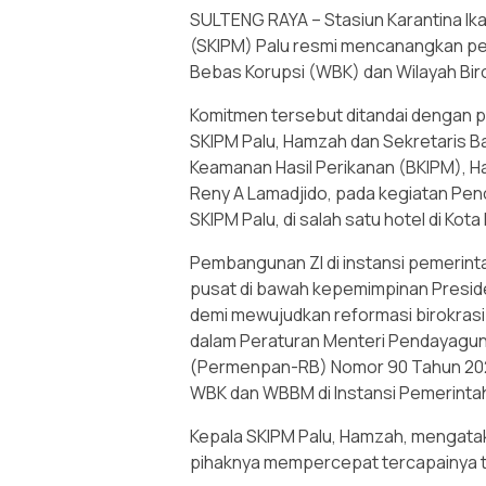
SULTENG RAYA – Stasiun Karantina Ik
(SKIPM) Palu resmi mencanangkan pe
Bebas Korupsi (WBK) dan Wilayah Bir
Komitmen tersebut ditandai dengan 
SKIPM Palu, Hamzah dan Sekretaris B
Keamanan Hasil Perikanan (BKIPM), Hari
Reny A Lamadjido, pada kegiatan P
SKIPM Palu, di salah satu hotel di Kota
Pembangunan ZI di instansi pemerint
pusat di bawah kepemimpinan Preside
demi mewujudkan reformasi birokrasi y
dalam Peraturan Menteri Pendayagun
(Permenpan-RB) Nomor 90 Tahun 202
WBK dan WBBM di Instansi Pemerinta
Kepala SKIPM Palu, Hamzah, mengata
pihaknya mempercepat tercapainya tu