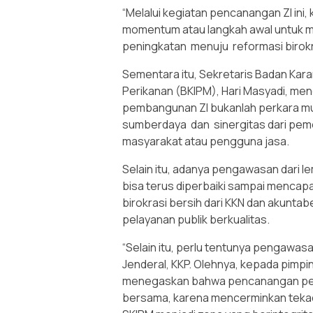
“Melalui kegiatan pencanangan ZI ini,
momentum atau langkah awal untuk m
peningkatan menuju reformasi birokra
Sementara itu, Sekretaris Badan Kara
Perikanan (BKIPM), Hari Masyadi, me
pembangunan ZI bukanlah perkara m
sumberdaya dan sinergitas dari pemer
masyarakat atau pengguna jasa.
Selain itu, adanya pengawasan dari l
bisa terus diperbaiki sampai mencapai
birokrasi bersih dari KKN dan akuntabel
pelayanan publik berkualitas.
“Selain itu, perlu tentunya pengawasan
Jenderal, KKP. Olehnya, kepada pimpi
menegaskan bahwa pencanangan pemb
bersama, karena mencerminkan tekad