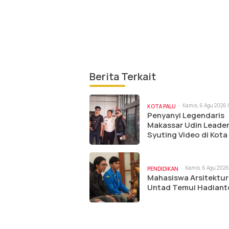
Berita Terkait
Kamis, 6 Agu 2026 |
KOTA PALU
Penyanyi Legendaris
Makassar Udin Leade
Syuting Video di Kota
Kamis, 6 Agu 2026 
PENDIDIKAN
am
Mahasiswa Arsitektur
Untad Temui Hadiant