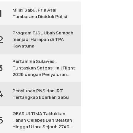
Miliki Sabu, Pria Asal
1
Tambarana Diciduk Polisi
Program TJSL Ubah Sampah
2
menjadi Harapan di TPA
Kawatuna
Pertamina Sulawesi,
3
Tuntaskan Satgas Hajj Flight
2026 dengan Penyaluran
Avtur Andal
Pensiunan PNS dan IRT
4
Tertangkap Edarkan Sabu
GEAR ULTIMA Taklukkan
5
Tanah Celebes Dari Selatan
Hingga Utara Sejauh 2740