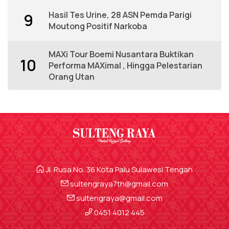
Hasil Tes Urine, 28 ASN Pemda Parigi
9
Moutong Positif Narkoba
MAXi Tour Boemi Nusantara Buktikan
10
Performa MAXimal , Hingga Pelestarian
Orang Utan
Jl. Rusa No. 36 Kota Palu Sulawesi Tengah
sultengraya7th@gmail.com
sultengraya@gmail.com
0451 4012 445