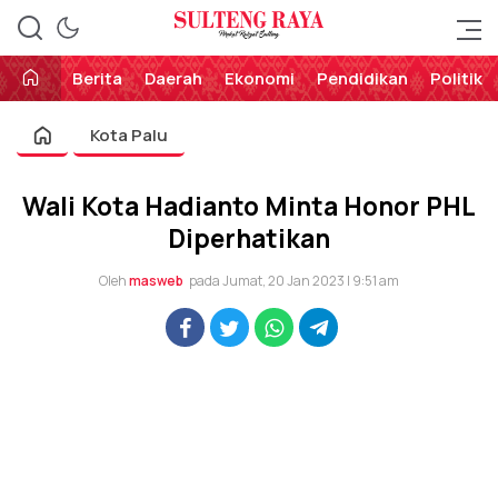
Perekat Rakyat Sulteng
Sulteng Raya
Berita
Daerah
Ekonomi
Pendidikan
Politik
Kota Palu
Wali Kota Hadianto Minta Honor PHL
Diperhatikan
Oleh
masweb
pada Jumat, 20 Jan 2023 | 9:51 am