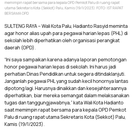
memimpin rapat bersama para kepala OPD Pemkot Palu di ruang rapat
utama Sekretaris Kota (Sekkot) Palu, Kamis (19/1/2023). FOTO: IST RAPAT
BERSAMA OPD
SULTENG RAYA – Wali Kota Palu, Hadianto Rasyid meminta
agar honor alias upah para pegawai harian lepas (PHL) di
sekolah lebih diperhatikan oleh organisasi perangkat
daerah (OPD).
“Ini saya sampaikan karena adanya laporan pemotongan
honor pegawai harian lepas di sekolah. Ini harus jadi
perhatian Dinas Pendidikan untuk segera ditindaklanjuti.
Janganlah pegawai PHL yang sudah kecil honornya lantas
dipotong lagi. Harusnya dinaikkan dan kesejahteraannya
diperhatikan, biar mereka semangat dalam melaksanakan
tugas dan tanggungjawabnya,” kata Wali Kota Hadianto
saat memimpin rapat bersama para kepala OPD Pemkot
Palu di ruang rapat utama Sekretaris Kota (Sekkot) Palu,
Kamis (19/1/2023).